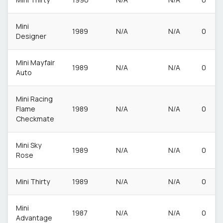
Mini
1989
N/A
N/A
0
Designer
Mini Mayfair
1989
N/A
N/A
0
Auto
Mini Racing
Flame
1989
N/A
N/A
0
Checkmate
Mini Sky
1989
N/A
N/A
0
Rose
Mini Thirty
1989
N/A
N/A
0
Mini
1987
N/A
N/A
0
Advantage