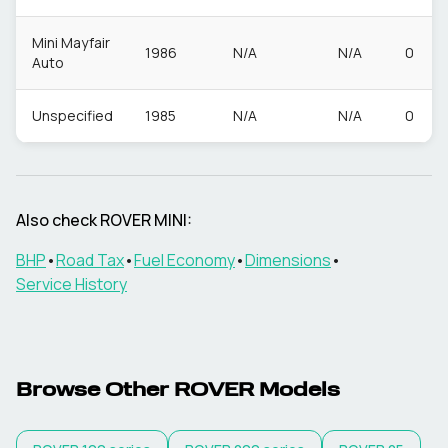
Mini Mayfair
1986
N/A
N/A
0
Auto
Unspecified
1985
N/A
N/A
0
Also check
ROVER
MINI
:
BHP
•
Road Tax
•
Fuel Economy
•
Dimensions
•
Service History
Browse Other
ROVER
Models