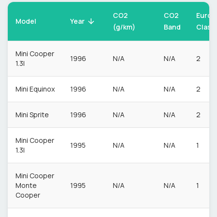
CO2
CO2
Euro
Model
Year
(g/km)
Band
Class
Mini Cooper
1996
N/A
N/A
2
1.3I
Mini Equinox
1996
N/A
N/A
2
Mini Sprite
1996
N/A
N/A
2
Mini Cooper
1995
N/A
N/A
1
1.3I
Mini Cooper
Monte
1995
N/A
N/A
1
Cooper