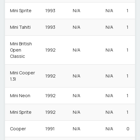
Mini Sprite
1993
N/A
N/A
1
Mini Tahiti
1993
N/A
N/A
1
Mini British
Open
1992
N/A
N/A
1
Classic
Mini Cooper
1992
N/A
N/A
1
1.3I
Mini Neon
1992
N/A
N/A
1
Mini Sprite
1992
N/A
N/A
1
Cooper
1991
N/A
N/A
0