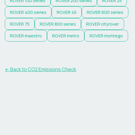
ROVER
100 series
ROVER
200 series
ROVER
25
ROVER
400 series
ROVER
45
ROVER
600 series
ROVER
75
ROVER
800 series
ROVER
cityrover
ROVER
maestro
ROVER
metro
ROVER
montego
← Back to CO2 Emissions Check