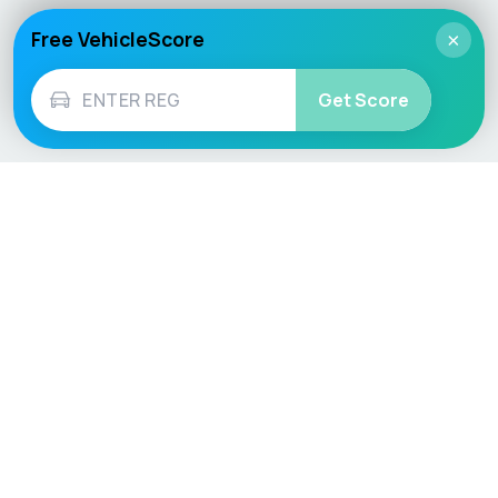
Free VehicleScore
×
Get Score
Vehicle
Score
Don’t just buy it, VehicleScore it!
Explore
Vehicle Checks
Home
MOT Check