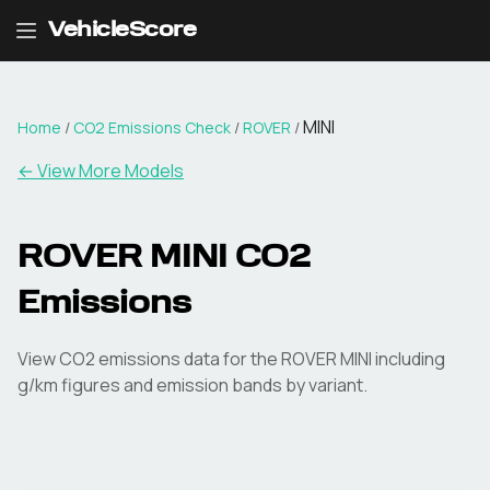
VehicleScore
MINI
Home
/
CO2 Emissions Check
/
ROVER
/
← View More Models
ROVER
MINI
CO2
Emissions
View CO2 emissions data for the
ROVER
MINI
including
g/km figures and emission bands by variant.