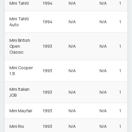
Mini Tahiti
1994
N/A
N/A
1
Mini Tahiti
1994
N/A
N/A
1
Auto
Mini British
Open
1993
N/A
N/A
1
Classic
Mini Cooper
1993
N/A
N/A
1
1.3I
Mini Italian
1993
N/A
N/A
1
JOB
Mini Mayfair
1993
N/A
N/A
1
Mini Rio
1993
N/A
N/A
1