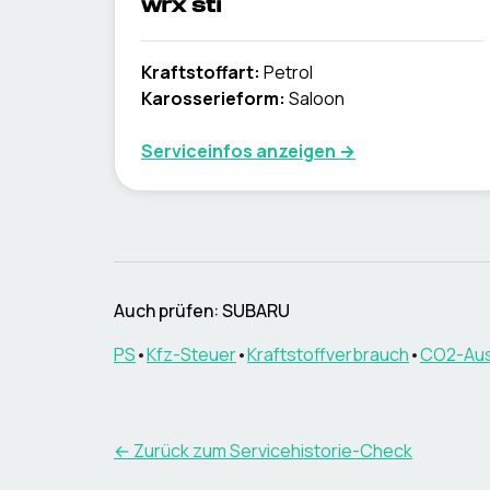
wrx sti
Kraftstoffart
:
Petrol
Karosserieform
:
Saloon
Serviceinfos anzeigen
→
Auch prüfen: SUBARU
PS
•
Kfz-Steuer
•
Kraftstoffverbrauch
•
CO2-Au
←
Zurück zum Servicehistorie-Check