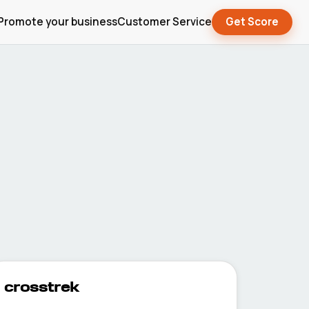
Promote your business
Customer Service
Get Score
crosstrek