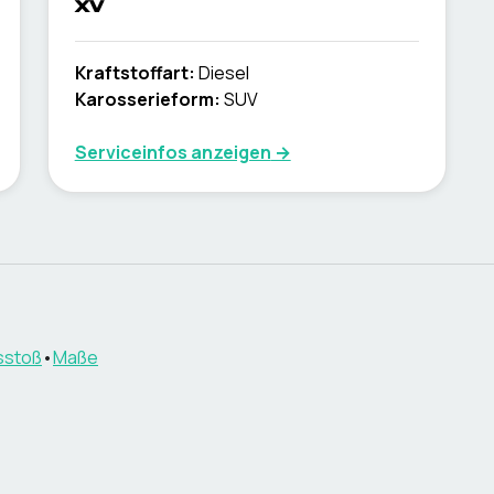
xv
Kraftstoffart
:
Diesel
Karosserieform
:
SUV
Serviceinfos anzeigen
→
sstoß
•
Maße