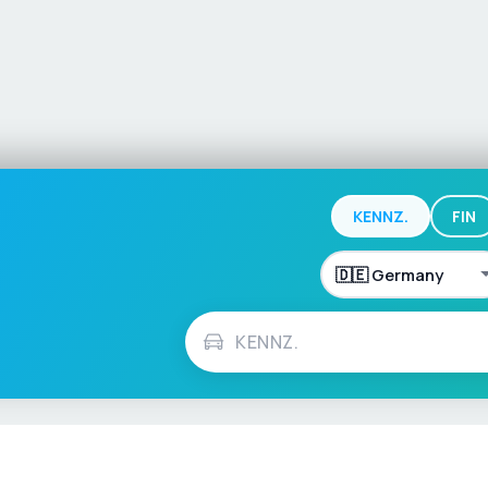
KENNZ.
FIN